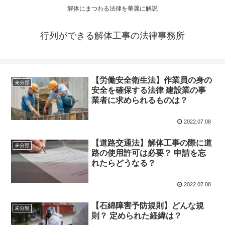
解体にまつわる法律を華麗に解説
行列ができる解体工事の法律事務所
【労働安全衛生法】作業員の身の
未分類
安全を確保する法律 建設業の事
業者に求められるものは？
2022.07.08
【道路交通法】解体工事の際に道
未分類
路の使用許可は必要？ 申請を忘
れたらどうなる？
2022.07.08
【石綿障害予防規則】どんな規
未分類
則？ 定められた経緯は？